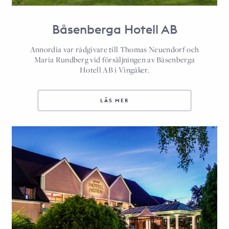
Båsenberga Hotell AB
Annordia var rådgivare till Thomas Neuendorf och
Maria Rundberg vid försäljningen av Båsenberga
Hotell AB i Vingåker.
LÄS MER