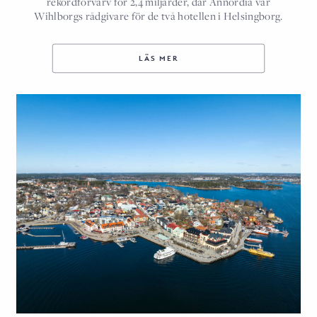
rekordförvärv för 2,4 miljarder, där Annordia var
Wihlborgs rådgivare för de två hotellen i Helsingborg.
LÄS MER