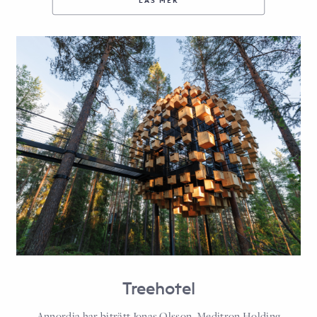
LÄS MER
Treehotel
Annordia har biträtt Jonas Olsson, Meditron Holding