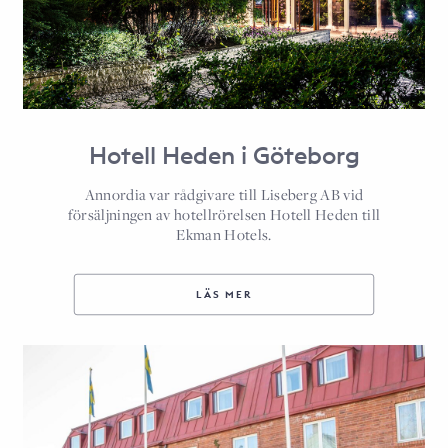
Hotell Heden i Göteborg
Annordia var rådgivare till Liseberg AB vid
försäljningen av hotellrörelsen Hotell Heden till
Ekman Hotels.
LÄS MER