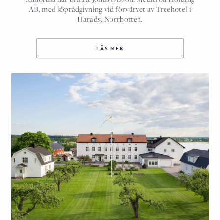
AB, med köprådgivning vid förvärvet av Treehotel i
Harads, Norrbotten.
LÄS MER