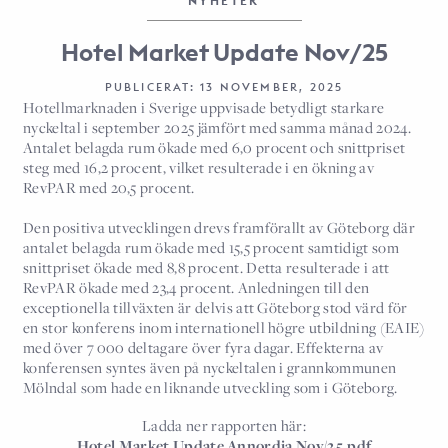
NYHETER
Hotel Market Update Nov/25
PUBLICERAT: 13 NOVEMBER, 2025
Hotellmarknaden i Sverige uppvisade betydligt starkare
nyckeltal i september 2025 jämfört med samma månad 2024.
Antalet belagda rum ökade med 6,0 procent och snittpriset
steg med 16,2 procent, vilket resulterade i en ökning av
RevPAR med 20,5 procent.
Den positiva utvecklingen drevs framförallt av Göteborg där
antalet belagda rum ökade med 15,5 procent samtidigt som
snittpriset ökade med 8,8 procent. Detta resulterade i att
RevPAR ökade med 23,4 procent. Anledningen till den
exceptionella tillväxten är delvis att Göteborg stod värd för
en stor konferens inom internationell högre utbildning (EAIE)
med över 7 000 deltagare över fyra dagar. Effekterna av
konferensen syntes även på nyckeltalen i grannkommunen
Mölndal som hade en liknande utveckling som i Göteborg.
Ladda ner rapporten här:
Hotel Market Update Annordia Nov/25.pdf