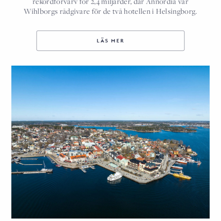
rekordförvärv för 2,4 miljarder, där Annordia var
Wihlborgs rådgivare för de två hotellen i Helsingborg.
LÄS MER