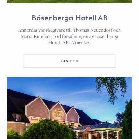
Båsenberga Hotell AB
Annordia var rådgivare till Thomas Neuendorf och
Maria Rundberg vid försäljningen av Båsenberga
Hotell AB i Vingåker.
LÄS MER