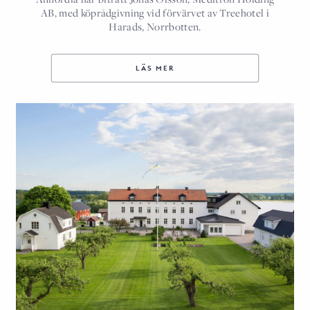
AB, med köprådgivning vid förvärvet av Treehotel i
Harads, Norrbotten.
LÄS MER