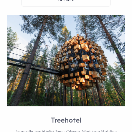
LÄS MER
Treehotel
Annordia har biträtt Jonas Olsson, Meditron Holding