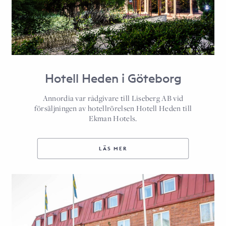
Hotell Heden i Göteborg
Annordia var rådgivare till Liseberg AB vid
försäljningen av hotellrörelsen Hotell Heden till
Ekman Hotels.
LÄS MER