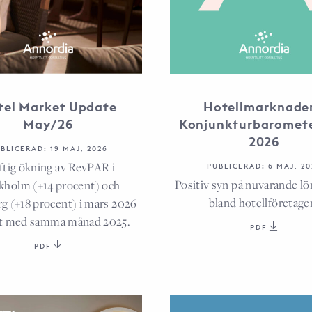
tel Market Update
Hotellmarknade
May/26
Konjunkturbaromet
2026
BLICERAD: 19 MAJ, 2026
ftig ökning av RevPAR i
PUBLICERAD: 6 MAJ, 20
Positiv syn på nuvarande l
kholm (+14 procent) och
bland hotellföretage
g (+18 procent) i mars 2026
t med samma månad 2025.
PDF
PDF