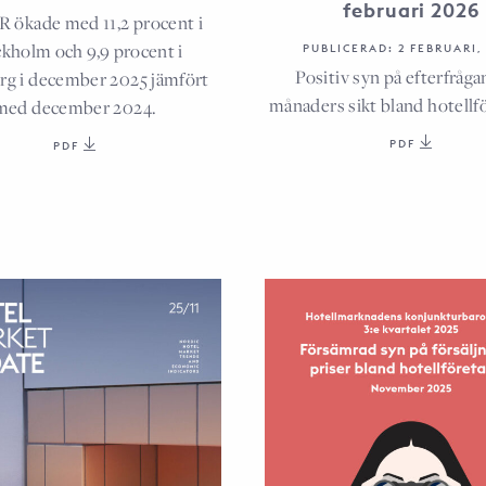
februari 2026
 ökade med 11,2 procent i
kholm och 9,9 procent i
PUBLICERAD: 2 FEBRUARI,
Positiv syn på efterfråga
g i december 2025 jämfört
månaders sikt bland hotellf
med december 2024.
PDF
PDF