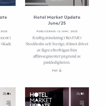
ate
Hotel Market Update
June/25
 2025
PUBLICERAD: 12 JUNI, 2025
cent i
Kraftig minskning i RevPAR i
v ökade
Stockholm och Sverige, främst drivet
av lägre efterfrågan från
affärssegmentet på grund av
påskledigheten.
PDF