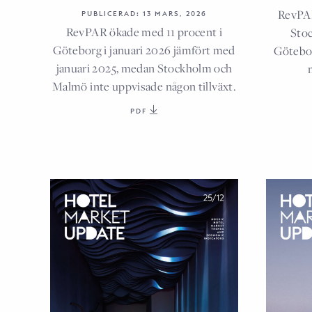
RevPAR
PUBLICERAD: 13 MARS, 2026
RevPAR ökade med 11 procent i
Stoc
Göteborg i januari 2026 jämfört med
Götebor
januari 2025, medan Stockholm och
Malmö inte uppvisade någon tillväxt.
PDF