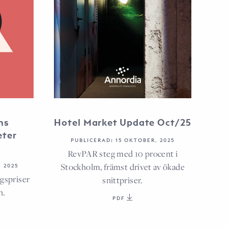
ns
Hotel Market Update Oct/25
eter
PUBLICERAD: 15 OKTOBER, 2025
5
RevPAR steg med 10 procent i
Stockholm, främst drivet av ökade
 2025
ngspriser
snittpriser.
n.
PDF