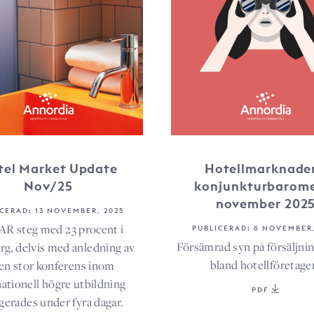
tel Market Update
Hotellmarknade
Nov/25
konjunkturbarom
november 202
CERAD: 13 NOVEMBER, 2025
R steg med 23 procent i
PUBLICERAD: 6 NOVEMBER,
Försämrad syn på försäljni
g, delvis med anledning av
bland hotellföretage
 en stor konferens inom
nationell högre utbildning
PDF
gerades under fyra dagar.