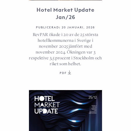
Hotel Market Update
Jan/26
PUBLICERAD: 20 JANUARI, 2026
RevPAR ökade i 20 av de 25 största
hotellkommunerna i Sverige i
november 2025 jämfört med
november 2024. Ökningen var 3
respektive 3,5 procent i Stockholm och
riket som helhet.
PDF