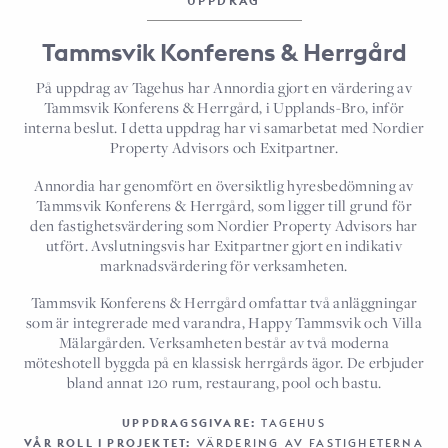
UPPDRAG
Tammsvik Konferens & Herrgård
På uppdrag av Tagehus har Annordia gjort en värdering av
Tammsvik Konferens & Herrgård, i Upplands-Bro, inför
interna beslut. I detta uppdrag har vi samarbetat med Nordier
Property Advisors och Exitpartner.
Annordia har genomfört en översiktlig hyresbedömning av
Tammsvik Konferens & Herrgård, som ligger till grund för
den fastighetsvärdering som Nordier Property Advisors har
utfört. Avslutningsvis har Exitpartner gjort en indikativ
marknadsvärdering för verksamheten.
Tammsvik Konferens & Herrgård omfattar två anläggningar
som är integrerade med varandra, Happy Tammsvik och Villa
Mälargården. Verksamheten består av två moderna
möteshotell byggda på en klassisk herrgårds ägor.
De erbjuder
bland annat 120 rum, restaurang, pool och bastu.
UPPDRAGSGIVARE:
TAGEHUS
VÅR ROLL I PROJEKTET:
VÄRDERING AV FASTIGHETERNA