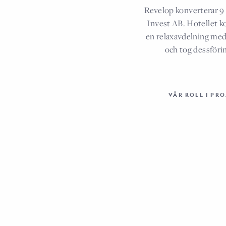
Revelop konverterar 9 
Invest AB. Hotellet k
en relaxavdelning me
och tog dessföri
VÅR ROLL I PRO