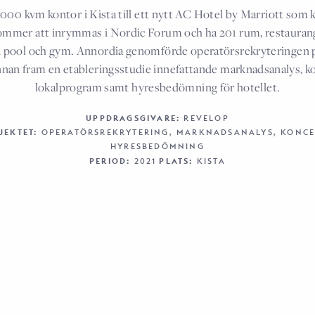
000 kvm kontor i Kista till ett nytt AC Hotel by Marriott som 
ommer att inrymmas i Nordic Forum och ha 201 rum, restaurang
d pool och gym. Annordia genomförde operatörsrekryteringen p
nnan fram en etableringsstudie innefattande marknadsanalys, k
lokalprogram samt hyresbedömning för hotellet.
UPPDRAGSGIVARE:
REVELOP
JEKTET:
OPERATÖRSREKRYTERING, MARKNADSANALYS, KONCE
HYRESBEDÖMNING
PERIOD:
2021
PLATS:
KISTA
DELA
LINKEDIN
FACEBOOK
TEL
+46 8 400 272 75