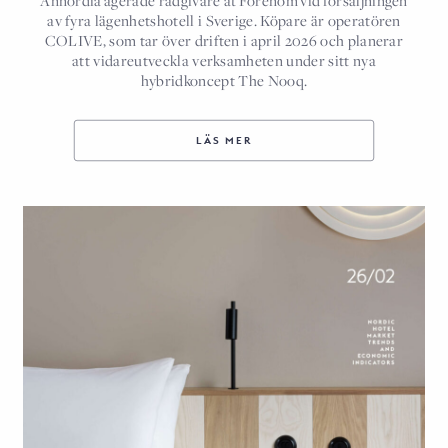
Annordia agerade rådgivare åt Forenom vid försäljningen
av fyra lägenhetshotell i Sverige. Köpare är operatören
COLIVE, som tar över driften i april 2026 och planerar
att vidareutveckla verksamheten under sitt nya
hybridkoncept The Nooq.
LÄS MER