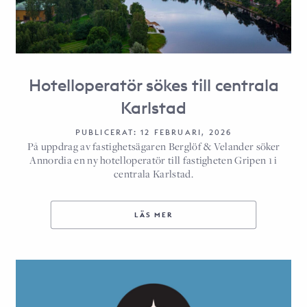
Hotelloperatör sökes till centrala
Karlstad
PUBLICERAT: 12 FEBRUARI, 2026
På uppdrag av fastighetsägaren Berglöf & Velander söker
Annordia en ny hotelloperatör till fastigheten Gripen 1 i
centrala Karlstad.
LÄS MER